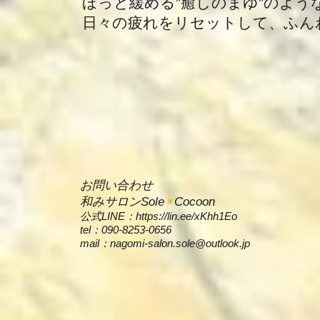
​ ほっと緩める”癒しのまゆ”のよう
日々の疲れをリセットして、ふんわり
お問い合わせ
和みサロンSole
✴
Cocoon
​公式LINE：
https://lin.ee/xKhh1Eo
tel：090-8253-0656
​mail：
nagomi-salon.sole@outlook.jp