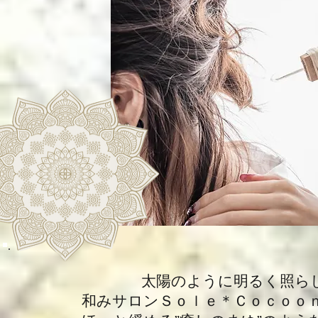
​ 太陽のように明るく照らし、
和みサロンＳｏｌｅ＊Ｃｏｃｏｏｎ(ソ